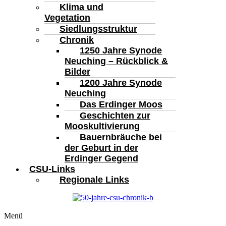
Klima und
Vegetation
Siedlungsstruktur
Chronik
1250 Jahre Synode
Neuching – Rückblick &
Bilder
1200 Jahre Synode
Neuching
Das Erdinger Moos
Geschichten zur
Mooskultivierung
Bauernbräuche bei
der Geburt in der
Erdinger Gegend
CSU-Links
Regionale Links
Menü