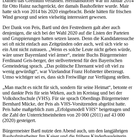
Damen das Gremium verlassen. Hermansdorfer war im Januar 2014
für Otto Hainz nachgerückt, der damals Bauhofleiter wurde. Mair
hatte sich von 2014 bis 2020 eingebracht. Beide hätten für frischen
Wind gesorgt und seien vielseitig interessiert gewesen.
Der Dank von Peis, Bartl und den Festrednern galt aber auch
denjenigen, die sich bei der Wahl 2020 auf die Listen der Parteien
und Gruppierungen hatten setzen lassen. Denn die Kandidatensuche
sei oft nicht einfach aus Zeitgründen oder auch, weil sich viele so
ein Amt nicht zutrauen. „Wenn es solche Leute nicht geben würde,
wäre unser Bayernland viel ärmer“, meinte Buchs Bürgermeister
Ferdinand Geis-berger, der stellvertretend für den Bayerischen
Gemeindetag sprach. „Das politische Ehrenamt wird oft viel zu
wenig gewürdigt“, war Vizelandrat Franz Hofstetter überzeugt.
Umso wichtiger sei es, dass sich Freiwillige zur Verfügung stellen.
„Man macht es nicht für sich, sondern für seine Heimat“, betonte er
und dankte Peis für sein Wirken, auch im Kreistag und bei der
Volkshochschule (VHS). Für sie sprach Oberdings Bürgermeister
Bernhard Mücke, der Peis als VHS-Vorsitzenden abgelöst hatte.
Peis habe maßgeblich zum „Erfolgsmodell VHS“ beigetragen und
die Zahl der Unterrichtseinheiten von 20 000 (2011) auf 43 000
(2020) gesteigert.
Bürgermeister Bartl nutzte den Abend auch, um den langjährigen
Bauhofmitarbeiter Jim Kaiser und die frühere Kinderhausleiterin