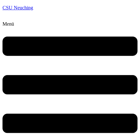
CSU Neuching
Menü