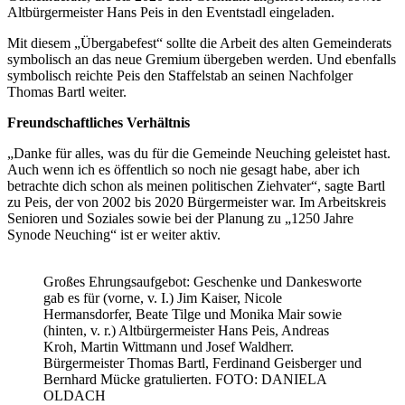
Altbürgermeister Hans Peis in den Eventstadl eingeladen.
Mit diesem „Übergabefest“ sollte die Arbeit des alten Gemeinderats
symbolisch an das neue Gremium übergeben werden. Und ebenfalls
symbolisch reichte Peis den Staffelstab an seinen Nachfolger
Thomas Bartl weiter.
Freundschaftliches Verhältnis
„Danke für alles, was du für die Gemeinde Neuching geleistet hast.
Auch wenn ich es öffentlich so noch nie gesagt habe, aber ich
betrachte dich schon als meinen politischen Ziehvater“, sagte Bartl
zu Peis, der von 2002 bis 2020 Bürgermeister war. Im Arbeitskreis
Senioren und Soziales sowie bei der Planung zu „1250 Jahre
Synode Neuching“ ist er weiter aktiv.
Großes Ehrungsaufgebot: Geschenke und Dankesworte
gab es für (vorne, v. I.) Jim Kaiser, Nicole
Hermansdorfer, Beate Tilge und Monika Mair sowie
(hinten, v. r.) Altbürgermeister Hans Peis, Andreas
Kroh, Martin Wittmann und Josef Waldherr.
Bürgermeister Thomas Bartl, Ferdinand Geisberger und
Bernhard Mücke gratulierten. FOTO: DANIELA
OLDACH