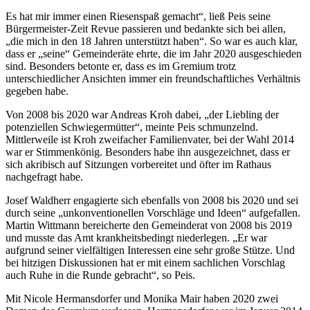
Es hat mir immer einen Riesenspaß gemacht“, ließ Peis seine
Bürgermeister-Zeit Revue passieren und bedankte sich bei allen,
„die mich in den 18 Jahren unterstützt haben“. So war es auch klar,
dass er „seine“ Gemeinderäte ehrte, die im Jahr 2020 ausgeschieden
sind. Besonders betonte er, dass es im Gremium trotz
unterschiedlicher Ansichten immer ein freundschaftliches Verhältnis
gegeben habe.
Von 2008 bis 2020 war Andreas Kroh dabei, „der Liebling der
potenziellen Schwiegermütter“, meinte Peis schmunzelnd.
Mittlerweile ist Kroh zweifacher Familienvater, bei der Wahl 2014
war er Stimmenkönig. Besonders habe ihn ausgezeichnet, dass er
sich akribisch auf Sitzungen vorbereitet und öfter im Rathaus
nachgefragt habe.
Josef Waldherr engagierte sich ebenfalls von 2008 bis 2020 und sei
durch seine „unkonventionellen Vorschläge und Ideen“ aufgefallen.
Martin Wittmann bereicherte den Gemeinderat von 2008 bis 2019
und musste das Amt krankheitsbedingt niederlegen. „Er war
aufgrund seiner vielfältigen Interessen eine sehr große Stütze. Und
bei hitzigen Diskussionen hat er mit einem sachlichen Vorschlag
auch Ruhe in die Runde gebracht“, so Peis.
Mit Nicole Hermansdorfer und Monika Mair haben 2020 zwei