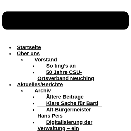
Startseite
Über uns
Vorstand
So fing’s an
50 Jahre CSU-
Ortsverband Neuching
Aktuelles/Berichte
Archiv
Ältere Beiträge
Klare Sache für Bartl
Alt-Bürgermeister
Hans Peis
Digitalisierung der
Verwaltung – ein