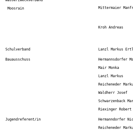
Wasserzweckverband 
Mittermaier Manf
 Moosrain
Kroh Andreas
Schulverband
Lanzl Markus Ert
Bauausschuss
Hermannsdorfer M
Mair Monka
Lanzl Markus
Reicheneder Mark
Waldherr Josef
Schwarzenback Ma
Riexinger Robert
Jugendreferent/in
Hermanndorfer Ni
Reicheneder Mark