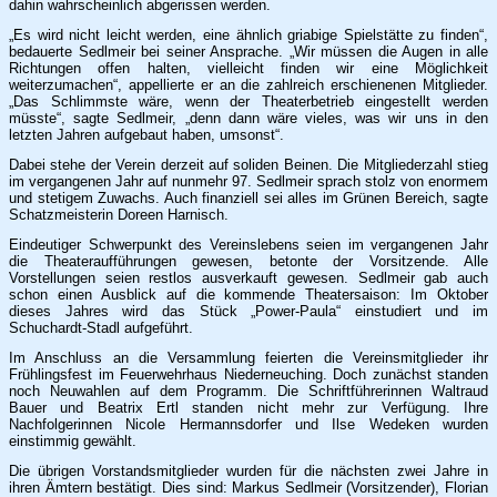
dahin wahrscheinlich abgerissen werden.
„Es wird nicht leicht werden, eine ähnlich griabige Spielstätte zu finden“,
bedauerte Sedlmeir bei seiner Ansprache. „Wir müssen die Augen in alle
Richtungen offen halten, vielleicht finden wir eine Möglichkeit
weiterzumachen“, appellierte er an die zahlreich erschienenen Mitglieder.
„Das Schlimmste wäre, wenn der Theaterbetrieb eingestellt werden
müsste“, sagte Sedlmeir, „denn dann wäre vieles, was wir uns in den
letzten Jahren aufgebaut haben, umsonst“.
Dabei stehe der Verein derzeit auf soliden Beinen. Die Mitgliederzahl stieg
im vergangenen Jahr auf nunmehr 97. Sedlmeir sprach stolz von enormem
und stetigem Zuwachs. Auch finanziell sei alles im Grünen Bereich, sagte
Schatzmeisterin Doreen Harnisch.
Eindeutiger Schwerpunkt des Vereinslebens seien im vergangenen Jahr
die Theateraufführungen gewesen, betonte der Vorsitzende. Alle
Vorstellungen seien restlos ausverkauft gewesen. Sedlmeir gab auch
schon einen Ausblick auf die kommende Theatersaison: Im Oktober
dieses Jahres wird das Stück „Power-Paula“ einstudiert und im
Schuchardt-Stadl aufgeführt.
Im Anschluss an die Versammlung feierten die Vereinsmitglieder ihr
Frühlingsfest im Feuerwehrhaus Niederneuching. Doch zunächst standen
noch Neuwahlen auf dem Programm. Die Schriftführerinnen Waltraud
Bauer und Beatrix Ertl standen nicht mehr zur Verfügung. Ihre
Nachfolgerinnen Nicole Hermannsdorfer und Ilse Wedeken wurden
einstimmig gewählt.
Die übrigen Vorstandsmitglieder wurden für die nächsten zwei Jahre in
ihren Ämtern bestätigt. Dies sind: Markus Sedlmeir (Vorsitzender), Florian