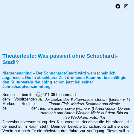
Theaterleute: Was passiert ohne Schuchardt-
Stadl?
Niederneuching – Der Schuchardt-Stadtl wird wahrscheinlich
abgerissen. Die in absehbarer Zeit drohende Raumnot beschäftigte
den Kulturverein Neuching schon jetzt bei seiner
Jahreshauptversammlung.
Sorgen bereitete
dem Vorsitzenden
An der Spitze des Kulturvereins stehen: (hinten, v. l.)
Markus Sedlmeir
Florian Fink, Markus Sedlmeir und Nicole
bei der
Hermansdorfer sowie (vorne v. l) Anna Glück, Doreen
Harnisch und Anton Winkler. Nicht auf dem Bild ist
Ilse Wedeken. Foto: fkn
Jahreshauptversammlung des Kulturvereins Neuching die Heimfrage, die
demnächst im Raum steht. Denn der beliebte Schuchardt-Stadl steht dem
Verein nur noch für die nächsten drei Jahre zur Verfügung. Dieser soll bis